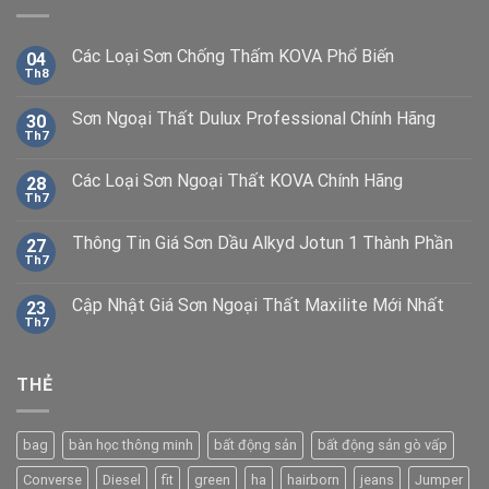
Các Loại Sơn Chống Thấm KOVA Phổ Biến
04
Th8
Sơn Ngoại Thất Dulux Professional Chính Hãng
30
Th7
Các Loại Sơn Ngoại Thất KOVA Chính Hãng
28
Th7
Thông Tin Giá Sơn Dầu Alkyd Jotun 1 Thành Phần
27
Th7
Cập Nhật Giá Sơn Ngoại Thất Maxilite Mới Nhất
23
Th7
THẺ
bag
bàn học thông minh
bất động sản
bất động sản gò vấp
Converse
Diesel
fit
green
ha
hairborn
jeans
Jumper