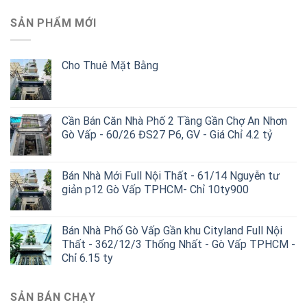
SẢN PHẨM MỚI
Cho Thuê Mặt Bằng
Cần Bán Căn Nhà Phố 2 Tầng Gần Chợ An Nhơn
Gò Vấp - 60/26 ĐS27 P6, GV - Giá Chỉ 4.2 tỷ
Bán Nhà Mới Full Nội Thất - 61/14 Nguyễn tư
giản p12 Gò Vấp TPHCM- Chỉ 10ty900
Bán Nhà Phố Gò Vấp Gần khu Cityland Full Nội
Thất - 362/12/3 Thống Nhất - Gò Vấp TPHCM -
Chỉ 6.15 ty
SẢN BÁN CHẠY