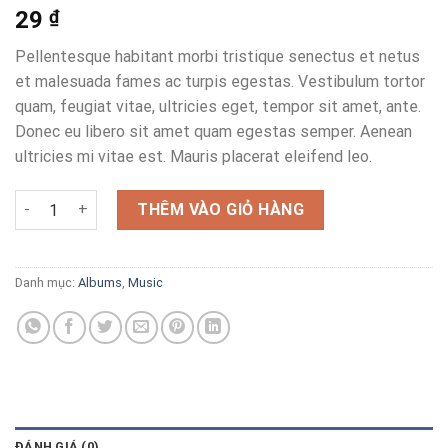
29
₫
Pellentesque habitant morbi tristique senectus et netus
et malesuada fames ac turpis egestas. Vestibulum tortor
quam, feugiat vitae, ultricies eget, tempor sit amet, ante.
Donec eu libero sit amet quam egestas semper. Aenean
ultricies mi vitae est. Mauris placerat eleifend leo.
Woo Album #3 số lượng
THÊM VÀO GIỎ HÀNG
Danh mục:
Albums
,
Music
ĐÁNH GIÁ (0)