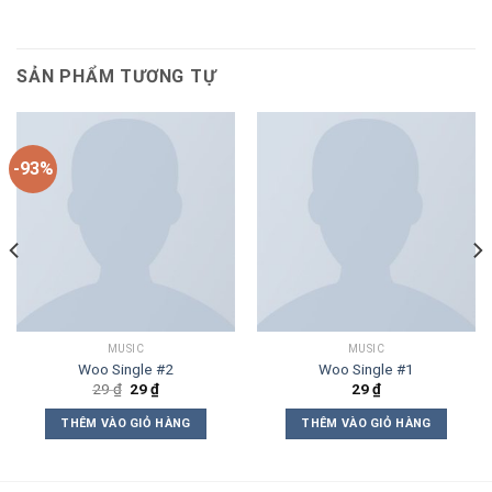
SẢN PHẨM TƯƠNG TỰ
-93%
MUSIC
MUSIC
Woo Single #2
Woo Single #1
Giá
Giá
29
₫
29
₫
29
₫
gốc
hiện
là:
tại
THÊM VÀO GIỎ HÀNG
THÊM VÀO GIỎ HÀNG
29 ₫.
là:
29 ₫.