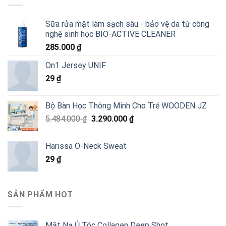
Sữa rửa mặt làm sạch sâu - bảo vệ da từ công
nghệ sinh học BIO-ACTIVE CLEANER
285.000
₫
On1 Jersey UNIF
29
₫
Bộ Bàn Học Thông Minh Cho Trẻ WOODEN JZ
Giá
Giá
5.484.000
₫
3.290.000
₫
gốc
hiện
là:
tại
Harissa O-Neck Sweat
5.484.000 ₫.
là:
29
₫
3.290.000 ₫.
SẢN PHẨM HOT
Mặt Nạ Ủ Tóc Collagen Deep Shot