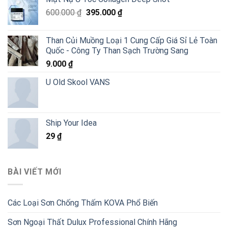
Giá
Giá
600.000
₫
395.000
₫
gốc
hiện
là:
tại
Than Củi Muồng Loại 1 Cung Cấp Giá Sỉ Lẻ Toàn
600.000 ₫.
là:
Quốc - Công Ty Than Sạch Trường Sang
395.000 ₫.
9.000
₫
U Old Skool VANS
Ship Your Idea
29
₫
BÀI VIẾT MỚI
Các Loại Sơn Chống Thấm KOVA Phổ Biến
Sơn Ngoại Thất Dulux Professional Chính Hãng