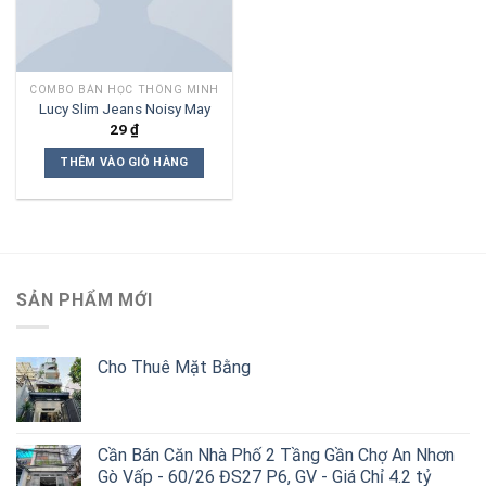
COMBO BÀN HỌC THÔNG MINH
Lucy Slim Jeans Noisy May
29
₫
THÊM VÀO GIỎ HÀNG
SẢN PHẨM MỚI
Cho Thuê Mặt Bằng
Cần Bán Căn Nhà Phố 2 Tầng Gần Chợ An Nhơn
Gò Vấp - 60/26 ĐS27 P6, GV - Giá Chỉ 4.2 tỷ