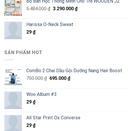
Bộ Bàn Học Thông Minh Cho Trẻ WOODEN JZ
Giá
Giá
5.484.000
₫
3.290.000
₫
gốc
hiện
là:
tại
Harissa O-Neck Sweat
5.484.000 ₫.
là:
29
₫
3.290.000 ₫.
SẢN PHẨM HOT
ComBo 2 Chai Dầu Gội Dưỡng Nang Hair Boost
Giá
Giá
750.000
₫
695.000
₫
gốc
hiện
là:
tại
Woo Album #3
750.000 ₫.
là:
29
₫
695.000 ₫.
All Star Print Ox Converse
29
₫