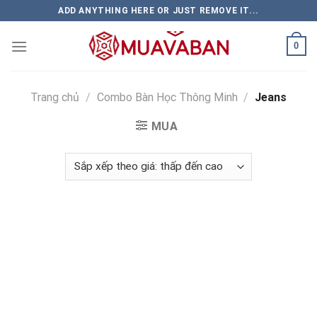
Skip
ADD ANYTHING HERE OR JUST REMOVE IT...
to
content
0
Trang chủ
/
Combo Bàn Học Thông Minh
/
Jeans
MUA