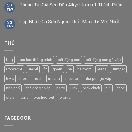
Thông Tin Giá Sơn Dầu Alkyd Jotun 1 Thành Phần
27
Th7
Cập Nhật Giá Sơn Ngoại Thất Maxilite Mới Nhất
23
Th7
THẺ
bag
bàn học thông minh
bất động sản
bất động sản gò vấp
Converse
Diesel
fit
green
ha
hairborn
jeans
Jumper
levis
moc
moch
mocha
mọc tóc
nhà phó gò vấp
nhà phố
nhà đất gò vấp
party
Pink
rock chick
run
shoe
stars
vans
washed-out
women
FACEBOOK