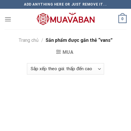
Skip
ADD ANYTHING HERE OR JUST REMOVE IT...
to
content
0
Trang chủ
/
Sản phẩm được gắn thẻ “vans”
MUA