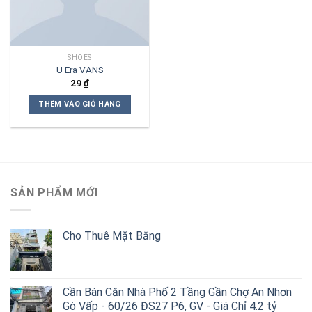
SHOES
U Era VANS
29
₫
THÊM VÀO GIỎ HÀNG
SẢN PHẨM MỚI
Cho Thuê Mặt Bằng
Cần Bán Căn Nhà Phố 2 Tầng Gần Chợ An Nhơn
Gò Vấp - 60/26 ĐS27 P6, GV - Giá Chỉ 4.2 tỷ