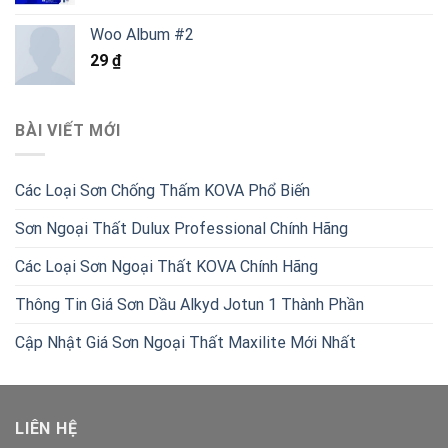
gốc
hiện
là:
tại
Woo Album #2
1.800.000 ₫.
là:
29
₫
1.050.000 ₫.
BÀI VIẾT MỚI
Các Loại Sơn Chống Thấm KOVA Phổ Biến
Sơn Ngoại Thất Dulux Professional Chính Hãng
Các Loại Sơn Ngoại Thất KOVA Chính Hãng
Thông Tin Giá Sơn Dầu Alkyd Jotun 1 Thành Phần
Cập Nhật Giá Sơn Ngoại Thất Maxilite Mới Nhất
LIÊN HỆ