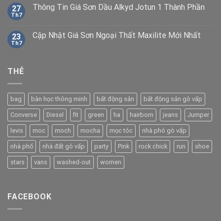
Thông Tin Giá Sơn Dầu Alkyd Jotun 1 Thành Phần
27
Th7
Cập Nhật Giá Sơn Ngoại Thất Maxilite Mới Nhất
23
Th7
THẺ
bag
bàn học thông minh
bất động sản
bất động sản gò vấp
Converse
Diesel
fit
green
ha
hairborn
jeans
Jumper
levis
moc
moch
mocha
mọc tóc
nhà phó gò vấp
nhà phố
nhà đất gò vấp
party
Pink
rock chick
run
shoe
stars
vans
washed-out
women
FACEBOOK