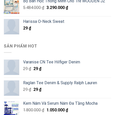
Bộ Bàn Học Thông Minh Cho Trẻ WOODEN JZ
Giá
Giá
5.484.000
₫
3.290.000
₫
gốc
hiện
là:
tại
Harissa O-Neck Sweat
5.484.000 ₫.
là:
29
₫
3.290.000 ₫.
SẢN PHẨM HOT
Varanise CN Tee Hilfiger Denim
Giá
Giá
29
₫
29
₫
gốc
hiện
là:
tại
Raglan Tee Denim & Supply Ralph Lauren
29 ₫.
là:
Giá
Giá
29
₫
29
₫
29 ₫.
gốc
hiện
là:
tại
Kem Nám Và Serum Nám Đa Tầng Mocha
29 ₫.
là:
Giá
Giá
1.800.000
₫
1.050.000
₫
29 ₫.