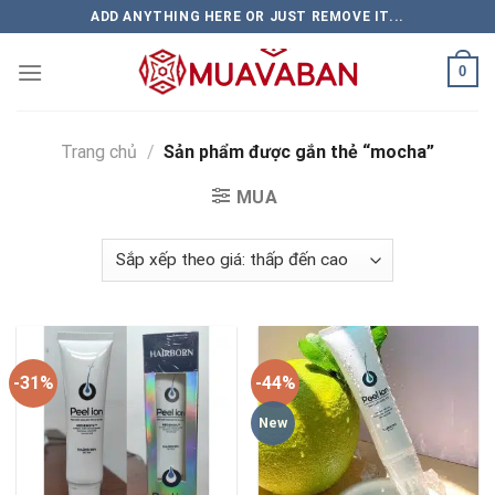
Skip
ADD ANYTHING HERE OR JUST REMOVE IT...
to
content
0
Trang chủ
/
Sản phẩm được gắn thẻ “mocha”
MUA
-31%
-44%
New