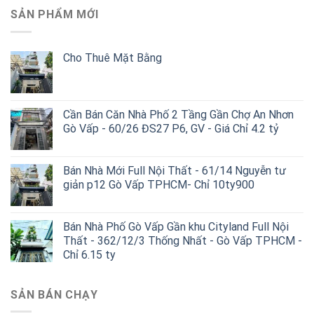
SẢN PHẨM MỚI
Cho Thuê Mặt Bằng
Cần Bán Căn Nhà Phố 2 Tầng Gần Chợ An Nhơn
Gò Vấp - 60/26 ĐS27 P6, GV - Giá Chỉ 4.2 tỷ
Bán Nhà Mới Full Nội Thất - 61/14 Nguyễn tư
giản p12 Gò Vấp TPHCM- Chỉ 10ty900
Bán Nhà Phố Gò Vấp Gần khu Cityland Full Nội
Thất - 362/12/3 Thống Nhất - Gò Vấp TPHCM -
Chỉ 6.15 ty
SẢN BÁN CHẠY