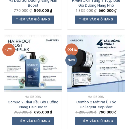
và Dầu Gội Dưỡng Nang Hair
HAIRBORN Tặng 1 Tuýp Dầu
Boost
Gội Dưỡng Nang Nhỏ
Giá
Giá
Giá
Giá
770.000
₫
595.000
₫
1.335.000
₫
660.000
₫
gốc
hiện
gốc
hiện
là:
tại
là:
tại
THÊM VÀO GIỎ HÀNG
THÊM VÀO GIỎ HÀNG
770.000 ₫.
là:
1.335.000 ₫.
là:
595.000 ₫.
660.00
-7%
-34%
New
HAIRBORN
HAIRBORN
ComBo 2 Chai Dầu Gội Dưỡng
Combo 2 Mặt Nạ Ủ Tóc
Nang Hair Boost
CollagenDeepShot
Giá
Giá
Giá
Giá
750.000
₫
695.000
₫
1.200.000
₫
790.000
₫
gốc
hiện
gốc
hiện
là:
tại
là:
tại
THÊM VÀO GIỎ HÀNG
THÊM VÀO GIỎ HÀNG
750.000 ₫.
là:
1.200.000 ₫.
là:
695.000 ₫.
790.00