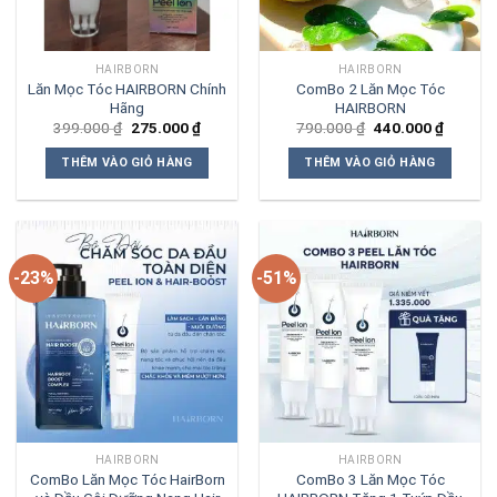
HAIRBORN
HAIRBORN
Lăn Mọc Tóc HAIRBORN Chính
ComBo 2 Lăn Mọc Tóc
Hãng
HAIRBORN
Giá
Giá
Giá
Giá
399.000
₫
275.000
₫
790.000
₫
440.000
₫
gốc
hiện
gốc
hiện
là:
tại
là:
tại
THÊM VÀO GIỎ HÀNG
THÊM VÀO GIỎ HÀNG
399.000 ₫.
là:
790.000 ₫.
là:
275.000 ₫.
440.000
-23%
-51%
HAIRBORN
HAIRBORN
ComBo Lăn Mọc Tóc HairBorn
ComBo 3 Lăn Mọc Tóc