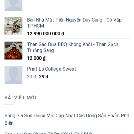
Bán Nhà Mặt Tiền Nguyễn Duy Cung - Gò Vấp
TPHCM
12.990.000.000
₫
Than Gáo Dừa BBQ Không Khói - Than Sạch
Trường Sang
12.000
₫
Print Ls College Sweat
Giá
Giá
29
₫
29
₫
gốc
hiện
là:
tại
29 ₫.
là:
BÀI VIẾT MỚI
29 ₫.
Bảng Giá Sơn Dulux Mới Cập Nhật Các Dòng Sản Phẩm Phổ
Biến