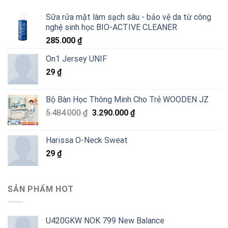
Sữa rửa mặt làm sạch sâu - bảo vệ da từ công
nghệ sinh học BIO-ACTIVE CLEANER
285.000
₫
On1 Jersey UNIF
29
₫
Bộ Bàn Học Thông Minh Cho Trẻ WOODEN JZ
Giá
Giá
5.484.000
₫
3.290.000
₫
gốc
hiện
là:
tại
Harissa O-Neck Sweat
5.484.000 ₫.
là:
29
₫
3.290.000 ₫.
SẢN PHẨM HOT
U420GKW NOK 799 New Balance