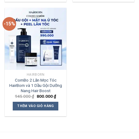
-15%
HAIRBORN
ComBo 2 Lăn Mọc Tóc
HairBorn và 1 Dầu Gội Dưỡng
Nang Hair Boost
Giá
Giá
945.000
₫
800.000
₫
gốc
hiện
là:
tại
THÊM VÀO GIỎ HÀNG
945.000 ₫.
là:
800.000 ₫.