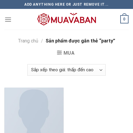
Skip
ADD ANYTHING HERE OR JUST REMOVE IT...
to
content
0
Trang chủ
/
Sản phẩm được gắn thẻ “party”
MUA