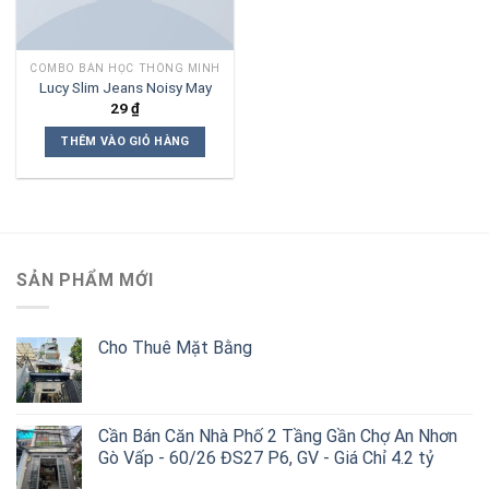
COMBO BÀN HỌC THÔNG MINH
Lucy Slim Jeans Noisy May
29
₫
THÊM VÀO GIỎ HÀNG
SẢN PHẨM MỚI
Cho Thuê Mặt Bằng
Cần Bán Căn Nhà Phố 2 Tầng Gần Chợ An Nhơn
Gò Vấp - 60/26 ĐS27 P6, GV - Giá Chỉ 4.2 tỷ