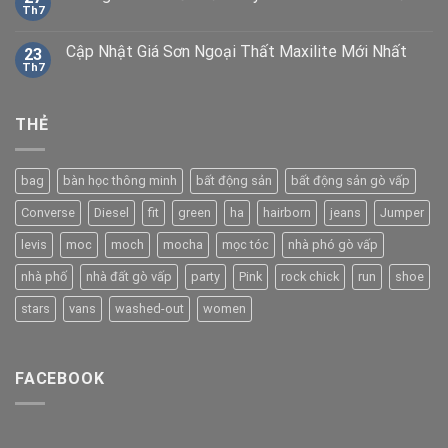
Th7
Cập Nhật Giá Sơn Ngoại Thất Maxilite Mới Nhất
23
Th7
THẺ
bag
bàn học thông minh
bất động sản
bất động sản gò vấp
Converse
Diesel
fit
green
ha
hairborn
jeans
Jumper
levis
moc
moch
mocha
mọc tóc
nhà phó gò vấp
nhà phố
nhà đất gò vấp
party
Pink
rock chick
run
shoe
stars
vans
washed-out
women
FACEBOOK