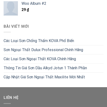
là:
tại
Woo Album #2
1.800.000 ₫.
là:
29
₫
1.050.000 ₫.
BÀI VIẾT MỚI
Các Loại Sơn Chống Thấm KOVA Phổ Biến
Sơn Ngoại Thất Dulux Professional Chính Hãng
Các Loại Sơn Ngoại Thất KOVA Chính Hãng
Thông Tin Giá Sơn Dầu Alkyd Jotun 1 Thành Phần
Cập Nhật Giá Sơn Ngoại Thất Maxilite Mới Nhất
LIÊN HỆ