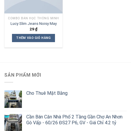
COMBO BÀN HỌC THÔNG MINH
Lucy Slim Jeans Noisy May
29
₫
THÊM VÀO GIỎ HÀNG
SẢN PHẨM MỚI
Cho Thuê Mặt Bằng
Cần Bán Căn Nhà Phố 2 Tầng Gần Chợ An Nhơn
Gò Vấp - 60/26 ĐS27 P6, GV - Giá Chỉ 4.2 tỷ