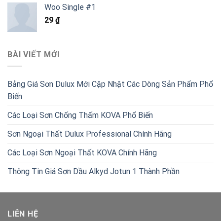
là:
tại
Woo Single #1
790.000 ₫.
là:
29
₫
440.000 ₫.
BÀI VIẾT MỚI
Bảng Giá Sơn Dulux Mới Cập Nhật Các Dòng Sản Phẩm Phổ
Biến
Các Loại Sơn Chống Thấm KOVA Phổ Biến
Sơn Ngoại Thất Dulux Professional Chính Hãng
Các Loại Sơn Ngoại Thất KOVA Chính Hãng
Thông Tin Giá Sơn Dầu Alkyd Jotun 1 Thành Phần
LIÊN HỆ