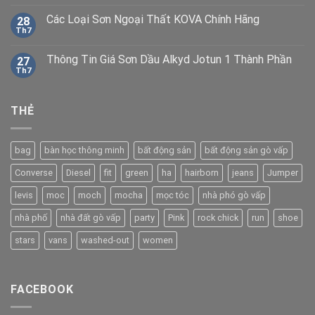
Các Loại Sơn Ngoại Thất KOVA Chính Hãng
28
Th7
Thông Tin Giá Sơn Dầu Alkyd Jotun 1 Thành Phần
27
Th7
THẺ
bag
bàn học thông minh
bất động sản
bất động sản gò vấp
Converse
Diesel
fit
green
ha
hairborn
jeans
Jumper
levis
moc
moch
mocha
mọc tóc
nhà phó gò vấp
nhà phố
nhà đất gò vấp
party
Pink
rock chick
run
shoe
stars
vans
washed-out
women
FACEBOOK