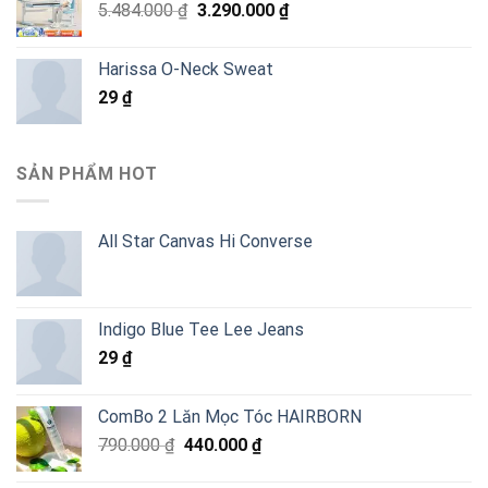
Giá
Giá
5.484.000
₫
3.290.000
₫
gốc
hiện
là:
tại
Harissa O-Neck Sweat
5.484.000 ₫.
là:
29
₫
3.290.000 ₫.
SẢN PHẨM HOT
All Star Canvas Hi Converse
Indigo Blue Tee Lee Jeans
29
₫
ComBo 2 Lăn Mọc Tóc HAIRBORN
Giá
Giá
790.000
₫
440.000
₫
gốc
hiện