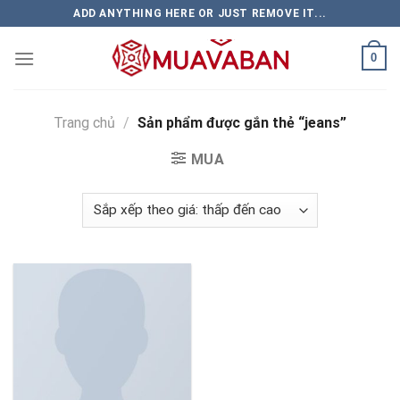
Skip
ADD ANYTHING HERE OR JUST REMOVE IT...
to
content
0
Trang chủ
/
Sản phẩm được gắn thẻ “jeans”
MUA