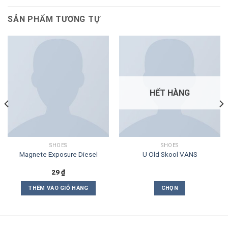
SẢN PHẨM TƯƠNG TỰ
HẾT HÀNG
SHOES
SHOES
Magnete Exposure Diesel
U Old Skool VANS
29
₫
THÊM VÀO GIỎ HÀNG
CHỌN
Sản
phẩm
này