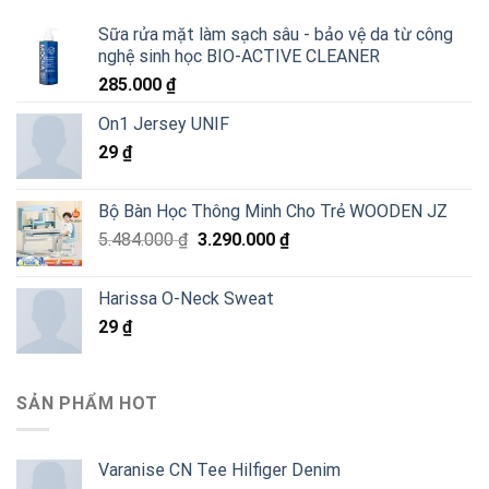
Sữa rửa mặt làm sạch sâu - bảo vệ da từ công
nghệ sinh học BIO-ACTIVE CLEANER
285.000
₫
On1 Jersey UNIF
29
₫
Bộ Bàn Học Thông Minh Cho Trẻ WOODEN JZ
Giá
Giá
5.484.000
₫
3.290.000
₫
gốc
hiện
là:
tại
Harissa O-Neck Sweat
5.484.000 ₫.
là:
29
₫
3.290.000 ₫.
SẢN PHẨM HOT
Varanise CN Tee Hilfiger Denim