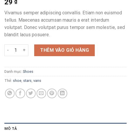
29
₫
Vivamus semper adipiscing convallis. Etiam non euismod
tellus. Maecenas accumsan mauris a erat interdum
volutpat. Donec volutpat purus tempor sem molestie, sed
blandit lacus posuere.
U Era VANS số lượng
THÊM VÀO GIỎ HÀNG
Danh mục:
Shoes
Thẻ:
shoe
,
stars
,
vans
MÔ TẢ