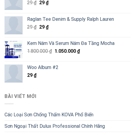
Giá
Giá
29
₫
29
₫
gốc
hiện
là:
tại
Raglan Tee Denim & Supply Ralph Lauren
29 ₫.
là:
Giá
Giá
29
₫
29
₫
29 ₫.
gốc
hiện
là:
tại
Kem Nám Và Serum Nám Đa Tầng Mocha
29 ₫.
là:
Giá
Giá
1.800.000
₫
1.050.000
₫
29 ₫.
gốc
hiện
là:
tại
Woo Album #2
1.800.000 ₫.
là:
29
₫
1.050.000 ₫.
BÀI VIẾT MỚI
Các Loại Sơn Chống Thấm KOVA Phổ Biến
Sơn Ngoại Thất Dulux Professional Chính Hãng