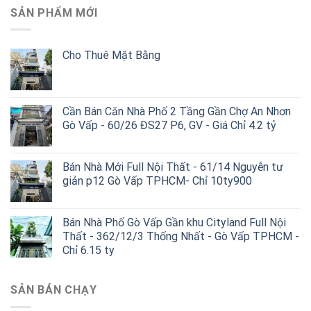
có
SẢN PHẨM MỚI
nhiều
biến
thể.
Cho Thuê Mặt Bằng
Các
tùy
chọn
có
Cần Bán Căn Nhà Phố 2 Tầng Gần Chợ An Nhơn
thể
Gò Vấp - 60/26 ĐS27 P6, GV - Giá Chỉ 4.2 tỷ
được
chọn
trên
Bán Nhà Mới Full Nội Thất - 61/14 Nguyễn tư
giản p12 Gò Vấp TPHCM- Chỉ 10ty900
trang
sản
phẩm
Bán Nhà Phố Gò Vấp Gần khu Cityland Full Nội
Thất - 362/12/3 Thống Nhất - Gò Vấp TPHCM -
Chỉ 6.15 ty
SẢN BÁN CHẠY