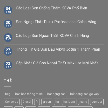
Các Loại Sơn Chống Thấm KOVA Phổ Biến
04
Th8
Sơn Ngoại Thất Dulux Professional Chính Hãng
30
Th7
Các Loại Sơn Ngoại Thất KOVA Chính Hãng
28
Th7
Thông Tin Giá Sơn Dầu Alkyd Jotun 1 Thành Phần
27
Th7
Cập Nhật Giá Sơn Ngoại Thất Maxilite Mới Nhất
23
Th7
THẺ
bag
bàn học thông minh
bất động sản
bất động sản gò vấp
Converse
Diesel
fit
green
ha
hairborn
jeans
Jumper