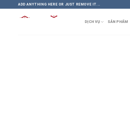
Skip
ADD ANYTHING HERE OR JUST REMOVE IT...
to
content
DỊCH VỤ
SẢN PHẨM