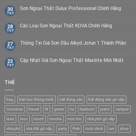
Sơn Ngoại Thất Dulux Professional Chính Hãng
30
Th7
Các Loại Sơn Ngoại Thất KOVA Chính Hãng
28
Th7
Thông Tin Giá Sơn Dầu Alkyd Jotun 1 Thành Phần
27
Th7
Cập Nhật Giá Sơn Ngoại Thất Maxilite Mới Nhất
23
Th7
THẺ
bag
bàn học thông minh
bất động sản
bất động sản gò vấp
Converse
Diesel
fit
green
ha
hairborn
jeans
Jumper
levis
moc
moch
mocha
mọc tóc
nhà phó gò vấp
nhà phố
nhà đất gò vấp
party
Pink
rock chick
run
shoe