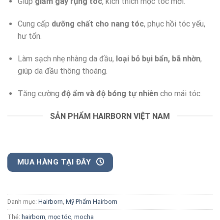
Giúp
giảm gãy rụng tóc
, kích thích mọc tóc mới.
Cung cấp
dưỡng chất cho nang tóc
, phục hồi tóc yếu,
hư tổn.
Làm sạch nhẹ nhàng da đầu,
loại bỏ bụi bẩn, bã nhờn
,
giúp da đầu thông thoáng.
Tăng cường
độ ẩm và độ bóng tự nhiên
cho mái tóc.
SẢN PHẨM HAIRBORN VIỆT NAM
MUA HÀNG TẠI ĐÂY
Danh mục:
Hairborn
,
Mỹ Phẩm Hairborn
Thẻ:
hairborn
,
mọc tóc
,
mocha