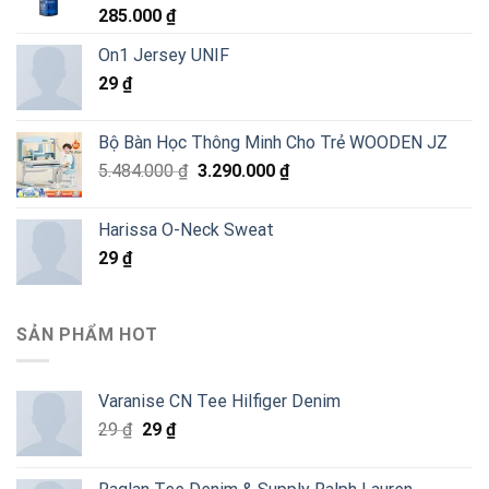
285.000
₫
On1 Jersey UNIF
29
₫
Bộ Bàn Học Thông Minh Cho Trẻ WOODEN JZ
Giá
Giá
5.484.000
₫
3.290.000
₫
gốc
hiện
là:
tại
Harissa O-Neck Sweat
5.484.000 ₫.
là:
29
₫
3.290.000 ₫.
SẢN PHẨM HOT
Varanise CN Tee Hilfiger Denim
Giá
Giá
29
₫
29
₫
gốc
hiện
là:
tại