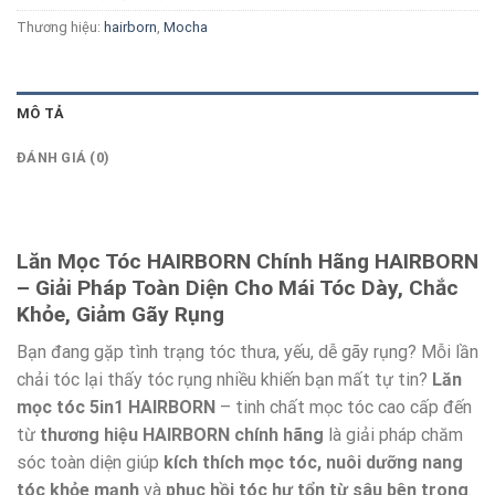
Thương hiệu:
hairborn
,
Mocha
MÔ TẢ
ĐÁNH GIÁ (0)
Lăn Mọc Tóc
HAIRBORN
Chính Hãng HAIRBORN
– Giải Pháp Toàn Diện Cho Mái Tóc Dày, Chắc
Khỏe, Giảm Gãy Rụng
Bạn đang gặp tình trạng tóc thưa, yếu, dễ gãy rụng? Mỗi lần
chải tóc lại thấy tóc rụng nhiều khiến bạn mất tự tin?
Lăn
mọc tóc 5in1 HAIRBORN
– tinh chất mọc tóc cao cấp đến
từ
thương hiệu HAIRBORN chính hãng
là giải pháp chăm
sóc toàn diện giúp
kích thích mọc tóc, nuôi dưỡng nang
tóc khỏe mạnh
và
phục hồi tóc hư tổn từ sâu bên trong
.