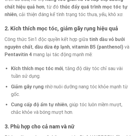
chất hiệu quả hơn
, từ đó
thúc đẩy quá trình mọc tóc tự
nhiên
, cải thiện đáng kể tình trạng tóc thưa, yếu, khô xơ.
2.
Kích thích mọc tóc, giảm gãy rụng hiệu quả
Công thức 5in1 độc quyền kết hợp giữa
tinh dầu vỏ bưởi
nguyên chất
,
dầu dừa ép lạnh
,
vitamin B5 (panthenol)
và
Pentavitin 4
mang lại tác động mạnh mẽ:
Kích thích mọc tóc mới
, tăng độ dày tóc chỉ sau vài
tuần sử dụng.
Giảm gãy rụng
nhờ nuôi dưỡng nang tóc khỏe mạnh từ
gốc.
Cung cấp độ ẩm tự nhiên
, giúp tóc luôn mềm mượt,
chắc khỏe và bóng mượt hơn.
3.
Phù hợp cho cả nam và nữ