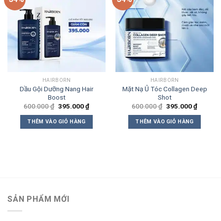
HAIRBORN
HAIRBORN
Dầu Gội Dưỡng Nang Hair
Mặt Nạ Ủ Tóc Collagen Deep
Boost
Shot
Giá
Giá
Giá
Giá
600.000
₫
395.000
₫
600.000
₫
395.000
₫
gốc
hiện
gốc
hiện
là:
tại
là:
tại
THÊM VÀO GIỎ HÀNG
THÊM VÀO GIỎ HÀNG
600.000 ₫.
là:
600.000 ₫.
là:
395.000 ₫.
395.000
SẢN PHẨM MỚI