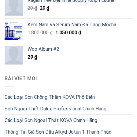
Raglan Tee Denim & Supply Ralph Lauren
29 ₫.
là:
Giá
Giá
29
₫
29
₫
29 ₫.
gốc
hiện
là:
tại
Kem Nám Và Serum Nám Đa Tầng Mocha
29 ₫.
là:
Giá
Giá
1.800.000
₫
1.050.000
₫
29 ₫.
gốc
hiện
là:
tại
Woo Album #2
1.800.000 ₫.
là:
29
₫
1.050.000 ₫.
BÀI VIẾT MỚI
Các Loại Sơn Chống Thấm KOVA Phổ Biến
Sơn Ngoại Thất Dulux Professional Chính Hãng
Các Loại Sơn Ngoại Thất KOVA Chính Hãng
Thông Tin Giá Sơn Dầu Alkyd Jotun 1 Thành Phần