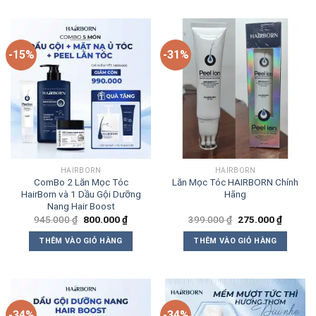
-15%
-31%
HAIRBORN
HAIRBORN
ComBo 2 Lăn Mọc Tóc
Lăn Mọc Tóc HAIRBORN Chính
HairBorn và 1 Dầu Gội Dưỡng
Hãng
Nang Hair Boost
Giá
Giá
Giá
Giá
945.000
₫
800.000
₫
399.000
₫
275.000
₫
gốc
hiện
gốc
hiện
là:
tại
là:
tại
THÊM VÀO GIỎ HÀNG
THÊM VÀO GIỎ HÀNG
945.000 ₫.
là:
399.000 ₫.
là:
800.000 ₫.
275.000
-34%
-34%