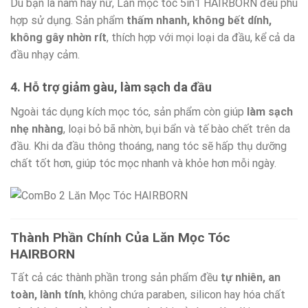
Dù bạn là nam hay nữ, Lăn mọc tóc 5in1 HAIRBORN đều phù
hợp sử dụng. Sản phẩm
thấm nhanh, không bết dính,
không gây nhờn rít
, thích hợp với mọi loại da đầu, kể cả da
đầu nhạy cảm.
4.
Hỗ trợ giảm gàu, làm sạch da đầu
Ngoài tác dụng kích mọc tóc, sản phẩm còn giúp
làm sạch
nhẹ nhàng
, loại bỏ bã nhờn, bụi bẩn và tế bào chết trên da
đầu. Khi da đầu thông thoáng, nang tóc sẽ hấp thụ dưỡng
chất tốt hơn, giúp tóc mọc nhanh và khỏe hơn mỗi ngày.
Thành Phần Chính Của Lăn Mọc Tóc
HAIRBORN
Tất cả các thành phần trong sản phẩm đều
tự nhiên, an
toàn, lành tính
, không chứa paraben, silicon hay hóa chất