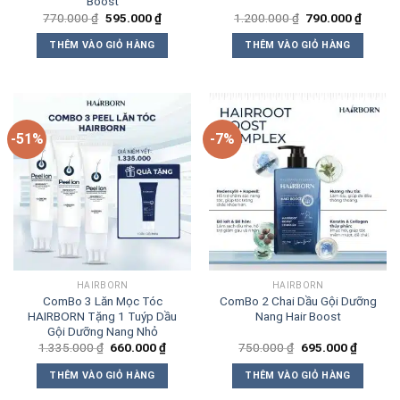
Boost
Giá
Giá
Giá
Giá
770.000
₫
595.000
₫
1.200.000
₫
790.000
₫
gốc
hiện
gốc
hiện
là:
tại
là:
tại
THÊM VÀO GIỎ HÀNG
THÊM VÀO GIỎ HÀNG
770.000 ₫.
là:
1.200.000 ₫.
là:
595.000 ₫.
790.00
-51%
-7%
HAIRBORN
HAIRBORN
ComBo 3 Lăn Mọc Tóc
ComBo 2 Chai Dầu Gội Dưỡng
HAIRBORN Tặng 1 Tuýp Dầu
Nang Hair Boost
Gội Dưỡng Nang Nhỏ
Giá
Giá
Giá
Giá
1.335.000
₫
660.000
₫
750.000
₫
695.000
₫
gốc
hiện
gốc
hiện
là:
tại
là:
tại
THÊM VÀO GIỎ HÀNG
THÊM VÀO GIỎ HÀNG
1.335.000 ₫.
là:
750.000 ₫.
là:
660.000 ₫.
695.000