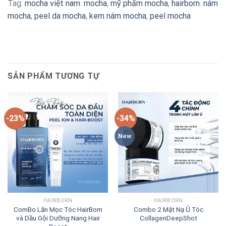
Tag:
mocha việt nam
.
mocha
,
mỹ phẩm mocha
,
hairborn
.
nám
mocha
,
peel da mocha
,
kem nám mocha
,
peel mocha
SẢN PHẨM TƯƠNG TỰ
-23%
-34%
New
HAIRBORN
HAIRBORN
ComBo Lăn Mọc Tóc HairBorn
Combo 2 Mặt Nạ Ủ Tóc
và Dầu Gội Dưỡng Nang Hair
CollagenDeepShot