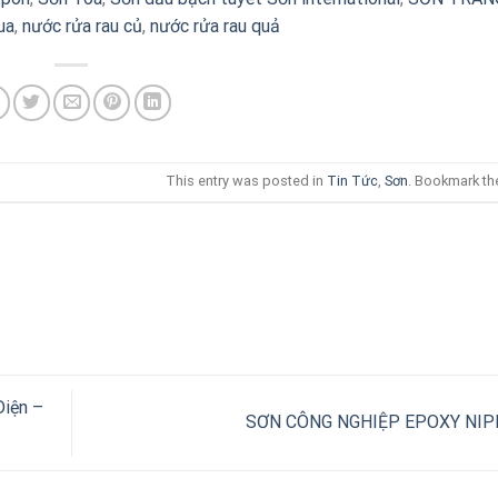
ua
,
nước rửa rau củ
,
nước rửa rau quả
This entry was posted in
Tin Tức
,
Sơn
. Bookmark t
Diện –
SƠN CÔNG NGHIỆP EPOXY NI