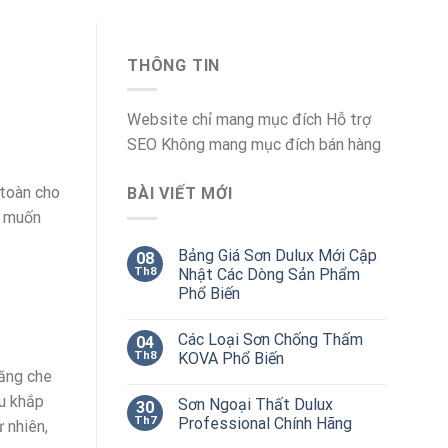
THÔNG TIN
Website chỉ mang mục đích Hỗ trợ
SEO Không mang mục đích bán hàng
 toàn cho
BÀI VIẾT MỚI
g muốn
Bảng Giá Sơn Dulux Mới Cập
08
Th8
Nhật Các Dòng Sản Phẩm
Phổ Biến
Các Loại Sơn Chống Thấm
04
Th8
KOVA Phổ Biến
năng che
ều khắp
Sơn Ngoại Thất Dulux
30
Th7
Professional Chính Hãng
 nhiên,