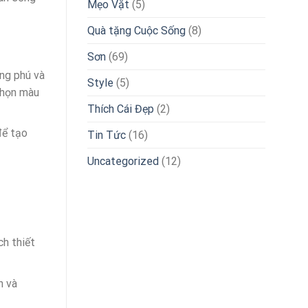
Mẹo Vặt
(5)
Quà tặng Cuộc Sống
(8)
Sơn
(69)
ng phú và
Style
(5)
chọn màu
Thích Cái Đẹp
(2)
để tạo
Tin Tức
(16)
Uncategorized
(12)
ch thiết
h và