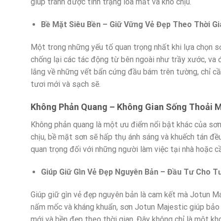
giúp tránh được tình trạng lóa mắt và khó chịu.
Bề Mặt Siêu Bền – Giữ Vững Vẻ Đẹp Theo Thời Gi
Một trong những yếu tố quan trọng nhất khi lựa chọn sơ
chống lại các tác động từ bên ngoài như trầy xước, va đ
lắng về những vết bẩn cứng đầu bám trên tường, chỉ cầ
tươi mới và sạch sẽ.
Không Phản Quang – Không Gian Sống Thoải Má
Không phản quang là một ưu điểm nổi bật khác của sơn
chịu, bề mặt sơn sẽ hấp thụ ánh sáng và khuếch tán đều
quan trọng đối với những người làm việc tại nhà hoặc c
Giúp Giữ Gìn Vẻ Đẹp Nguyên Bản – Đầu Tư Cho T
Giúp giữ gìn vẻ đẹp nguyên bản là cam kết mà Jotun M
nấm mốc và kháng khuẩn, sơn Jotun Majestic giúp bảo v
mới và bền đẹp theo thời gian. Đây không chỉ là một kh