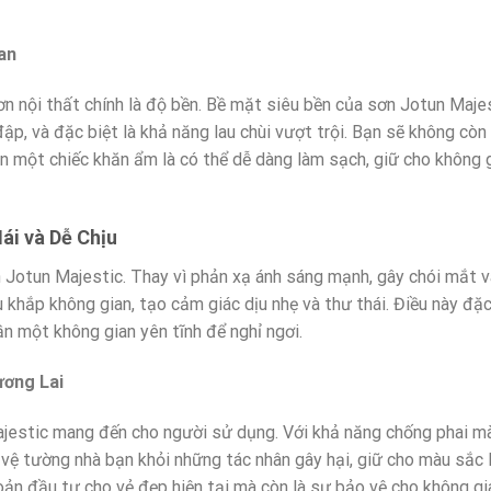
an
n nội thất chính là độ bền. Bề mặt siêu bền của sơn Jotun Maje
ập, và đặc biệt là khả năng lau chùi vượt trội. Bạn sẽ không còn 
n một chiếc khăn ẩm là có thể dễ dàng làm sạch, giữ cho không g
i và Dễ Chịu
 Jotun Majestic. Thay vì phản xạ ánh sáng mạnh, gây chói mắt v
 khắp không gian, tạo cảm giác dịu nhẹ và thư thái. Điều này đặc
ần một không gian yên tĩnh để nghỉ ngơi.
ương Lai
ajestic mang đến cho người sử dụng. Với khả năng chống phai m
ệ tường nhà bạn khỏi những tác nhân gây hại, giữ cho màu sắc 
oản đầu tư cho vẻ đẹp hiện tại mà còn là sự bảo vệ cho không g