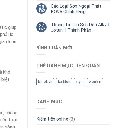
Các Loại Sơn Ngoại Thất
28
Th7
KOVA Chính Hãng
Thông Tin Giá Sơn Dầu Alkyd
27
stic giúp
Th7
Jotun 1 Thành Phần
phải lo
ian luôn
BÌNH LUẬN MỚI
THẺ DANH MỤC LIÊN QUAN
à khó
 biệt
brooklyn
fashion
style
women
DANH MỤC
àu, chống
Kiếm tiền online
(3)
luôn tươi
ian sống