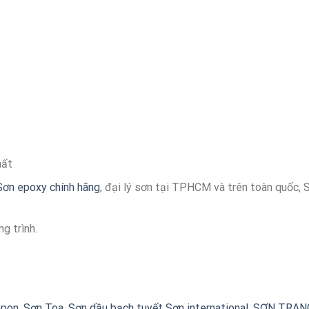
hất
Sơn epoxy chính hãng
, đại lý sơn tại TPHCM và trên toàn quốc, 
g trình.
ppon
,
Sơn Toa
,
Sơn dầu bạch tuyết
Sơn international
,
SƠN TRAN