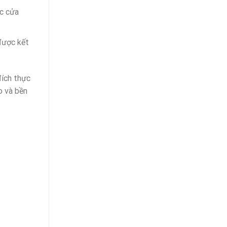
ặc cửa
được kết
đích thực
o và bền