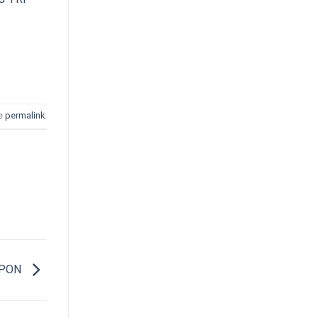
he
permalink
.
PPON