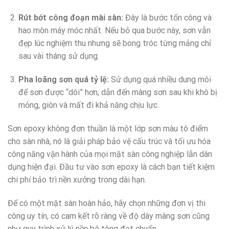
Rút bớt công đoạn mài sàn:
Đây là bước tốn công và
hao mòn máy móc nhất. Nếu bỏ qua bước này, sơn vẫn
đẹp lúc nghiệm thu nhưng sẽ bong tróc từng mảng chỉ
sau vài tháng sử dụng.
Pha loãng sơn quá tỷ lệ:
Sử dụng quá nhiều dung môi
để sơn được “dôi” hơn, dẫn đến màng sơn sau khi khô bị
mỏng, giòn và mất đi khả năng chịu lực.
Sơn epoxy không đơn thuần là một lớp sơn màu tô điểm
cho sàn nhà, nó là giải pháp bảo vệ cấu trúc và tối ưu hóa
công năng vận hành của mọi mặt sàn công nghiệp lẫn dân
dụng hiện đại. Đầu tư vào sơn epoxy là cách bạn tiết kiệm
chi phí bảo trì nền xưởng trong dài hạn.
Để có một mặt sàn hoàn hảo, hãy chọn những đơn vị thi
công uy tín, có cam kết rõ ràng về độ dày màng sơn cũng
như quy trình xử lý nền bê tông đạt chuẩn.