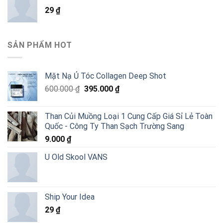
5.484.000 ₫.
là:
29
₫
3.290.000 ₫.
SẢN PHẨM HOT
Mặt Nạ Ủ Tóc Collagen Deep Shot
Giá
Giá
600.000
₫
395.000
₫
gốc
hiện
là:
tại
Than Củi Muồng Loại 1 Cung Cấp Giá Sỉ Lẻ Toàn
600.000 ₫.
là:
Quốc - Công Ty Than Sạch Trường Sang
395.000 ₫.
9.000
₫
U Old Skool VANS
Ship Your Idea
29
₫