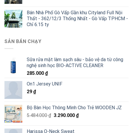
Bán Nhà Phố Gò Vấp Gần khu Cityland Full Nội
Thất - 362/12/3 Thống Nhất - Gò Vấp TPHCM -
Chỉ 6.15 ty
SẢN BÁN CHẠY
Sữa rửa mặt làm sạch sâu - bảo vệ da từ công
nghệ sinh học BIO-ACTIVE CLEANER
285.000
₫
On1 Jersey UNIF
29
₫
Bộ Bàn Học Thông Minh Cho Trẻ WOODEN JZ
Giá
Giá
5.484.000
₫
3.290.000
₫
gốc
hiện
là:
tại
Harissa O-Neck Sweat