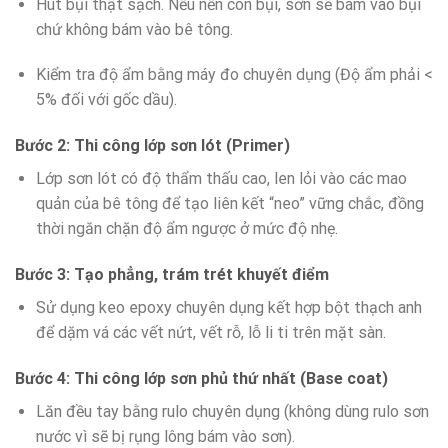
Hút bụi thật sạch. Nếu nền còn bụi, sơn sẽ bám vào bụi
chứ không bám vào bê tông.
Kiểm tra độ ẩm bằng máy đo chuyên dụng (Độ ẩm phải <
5% đối với gốc dầu).
Bước 2: Thi công lớp sơn lót (Primer)
Lớp sơn lót có độ thẩm thấu cao, len lỏi vào các mao
quản của bê tông để tạo liên kết “neo” vững chắc, đồng
thời ngăn chặn độ ẩm ngược ở mức độ nhẹ.
Bước 3: Tạo phẳng, trám trét khuyết điểm
Sử dụng keo epoxy chuyên dụng kết hợp bột thạch anh
để dặm vá các vết nứt, vết rỗ, lỗ li ti trên mặt sàn.
Bước 4: Thi công lớp sơn phủ thứ nhất (Base coat)
Lăn đều tay bằng rulo chuyên dụng (không dùng rulo sơn
nước vì sẽ bị rụng lông bám vào sơn).