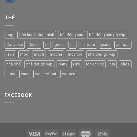
Th7
THẺ
bag
bàn học thông minh
bất động sản
bất động sản gò vấp
Converse
Diesel
fit
green
ha
hairborn
jeans
Jumper
levis
moc
moch
mocha
mọc tóc
nhà phó gò vấp
nhà phố
nhà đất gò vấp
party
Pink
rock chick
run
shoe
stars
vans
washed-out
women
FACEBOOK