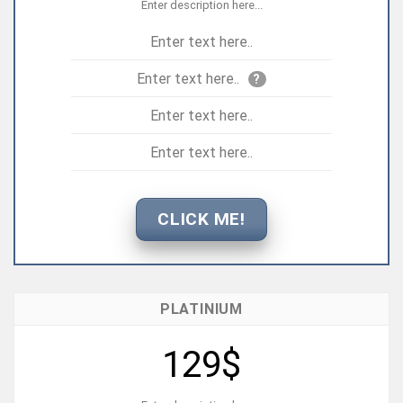
Enter description here...
Enter text here..
Enter text here..
?
Enter text here..
Enter text here..
CLICK ME!
PLATINIUM
129$