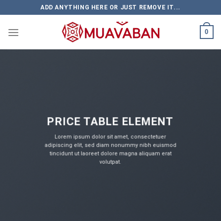
Skip
ADD ANYTHING HERE OR JUST REMOVE IT...
to
content
0
PRICE TABLE ELEMENT
Lorem ipsum dolor sit amet, consectetuer
adipiscing elit, sed diam nonummy nibh euismod
tincidunt ut laoreet dolore magna aliquam erat
volutpat.