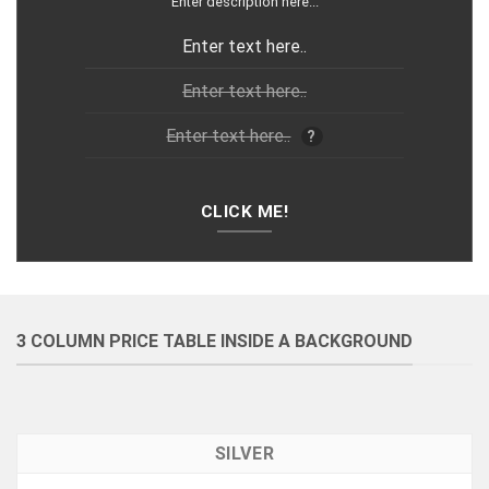
Enter description here...
Enter text here..
Enter text here..
Enter text here..
?
CLICK ME!
3 COLUMN PRICE TABLE INSIDE A BACKGROUND
SILVER