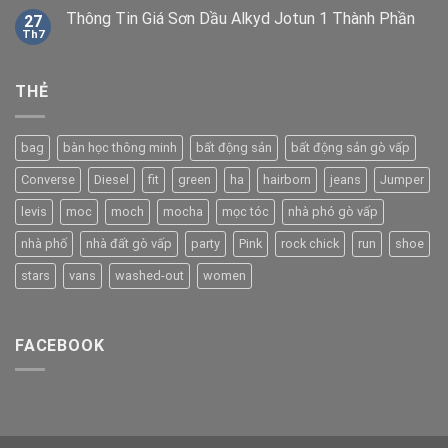
Thông Tin Giá Sơn Dầu Alkyd Jotun 1 Thành Phần
27
Th7
THẺ
bag
bàn học thông minh
bất động sản
bất động sản gò vấp
Converse
Diesel
fit
green
ha
hairborn
jeans
Jumper
levis
moc
moch
mocha
mọc tóc
nhà phó gò vấp
nhà phố
nhà đất gò vấp
party
Pink
rock chick
run
shoe
stars
vans
washed-out
women
FACEBOOK