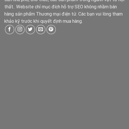
thất.. Website chỉ mục đích hỗ trợ SEO không nhầm bán
hàng sản phẩm Thương mại điện tử. Các bạn vui lòng tham
khảo kỹ trước khi quyết định mua hàng.