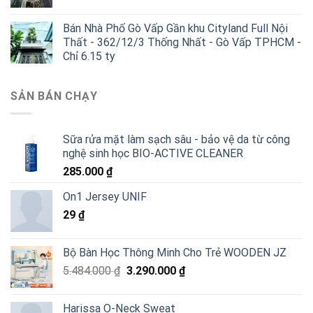
Bán Nhà Phố Gò Vấp Gần khu Cityland Full Nội
Thất - 362/12/3 Thống Nhất - Gò Vấp TPHCM -
Chỉ 6.15 ty
SẢN BÁN CHẠY
Sữa rửa mặt làm sạch sâu - bảo vệ da từ công
nghệ sinh học BIO-ACTIVE CLEANER
285.000
₫
On1 Jersey UNIF
29
₫
Bộ Bàn Học Thông Minh Cho Trẻ WOODEN JZ
Giá
Giá
5.484.000
₫
3.290.000
₫
gốc
hiện
là:
tại
Harissa O-Neck Sweat