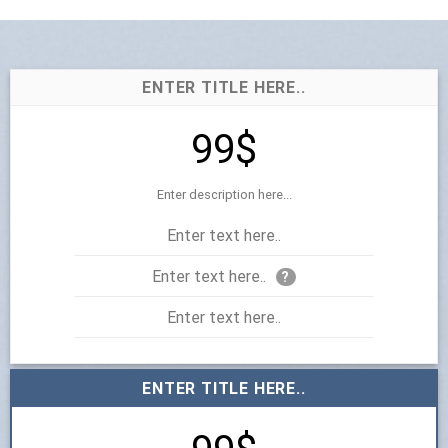
ENTER TITLE HERE..
99$
Enter description here...
Enter text here..
Enter text here..
?
Enter text here..
ENTER TITLE HERE..