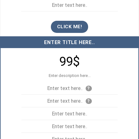
Enter text here..
CLICK ME!
ENTER TITLE HERE..
99$
Enter description here...
Enter text here..
?
Enter text here..
?
Enter text here..
Enter text here..