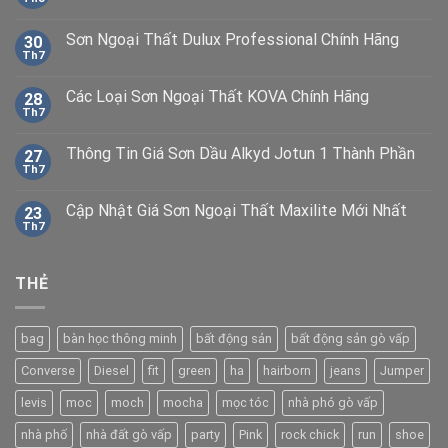
Sơn Ngoại Thất Dulux Professional Chính Hãng
30
Th7
Các Loại Sơn Ngoại Thất KOVA Chính Hãng
28
Th7
Thông Tin Giá Sơn Dầu Alkyd Jotun 1 Thành Phần
27
Th7
Cập Nhật Giá Sơn Ngoại Thất Maxilite Mới Nhất
23
Th7
THẺ
bag
bàn học thông minh
bất động sản
bất động sản gò vấp
Converse
Diesel
fit
green
ha
hairborn
jeans
Jumper
levis
moc
moch
mocha
mọc tóc
nhà phó gò vấp
nhà phố
nhà đất gò vấp
party
Pink
rock chick
run
shoe