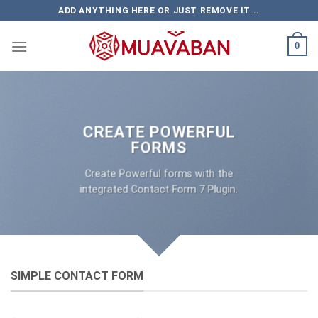
Skip
ADD ANYTHING HERE OR JUST REMOVE IT...
to
content
0
CREATE POWERFUL
FORMS
Create Powerful forms with the
integrated Contact Form 7 Plugin.
SIMPLE CONTACT FORM