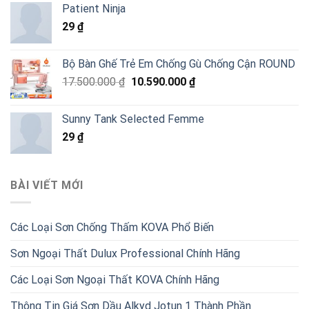
Patient Ninja
29
₫
Bộ Bàn Ghế Trẻ Em Chống Gù Chống Cận ROUND
Giá
Giá
17.500.000
₫
10.590.000
₫
gốc
hiện
là:
tại
Sunny Tank Selected Femme
17.500.000 ₫.
là:
29
₫
10.590.000 ₫.
BÀI VIẾT MỚI
Các Loại Sơn Chống Thấm KOVA Phổ Biến
Sơn Ngoại Thất Dulux Professional Chính Hãng
Các Loại Sơn Ngoại Thất KOVA Chính Hãng
Thông Tin Giá Sơn Dầu Alkyd Jotun 1 Thành Phần