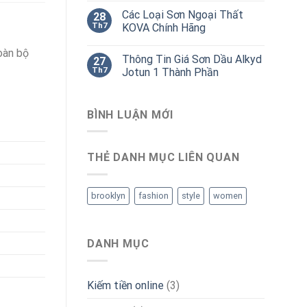
Các Loại Sơn Ngoại Thất
28
Th7
KOVA Chính Hãng
oàn bộ
Thông Tin Giá Sơn Dầu Alkyd
27
Th7
Jotun 1 Thành Phần
BÌNH LUẬN MỚI
THẺ DANH MỤC LIÊN QUAN
brooklyn
fashion
style
women
DANH MỤC
Kiếm tiền online
(3)