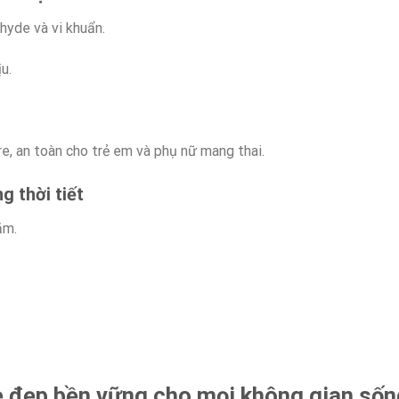
hyde và vi khuẩn.
u.
e, an toàn cho trẻ em và phụ nữ mang thai.
g thời tiết
ăm.
ẻ đẹp bền vững cho mọi không gian sốn