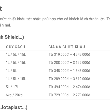
t
mức chiết khấu tốt nhất, phù hợp cho cả khách lẻ và dự án lớn. T
ận nơi
.
gh Shield…)
QUY CÁCH
GIÁ ĐÃ CHIẾT KHẤU
1L / 5L / 15L
Từ 319.000đ – 4.545.000đ
1L / 5L / 15L
Từ 288.000đ – 3.659.000đ
1L / 5L
Từ 348.000đ – 1.348.000đ
1L / 5L / 15L
Từ 289.000đ – 3.619.000đ
5L / 17L
Từ 494.000đ – 2.474.000đ
6kg / 20kg
Từ 729.000đ – 2.279.000đ
 Jotaplast…)