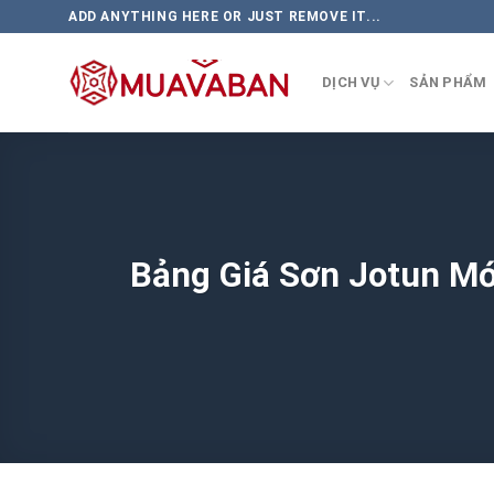
Skip
ADD ANYTHING HERE OR JUST REMOVE IT...
to
content
DỊCH VỤ
SẢN PHẨM
Bảng Giá Sơn Jotun Mớ