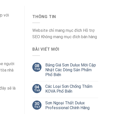
p với
THÔNG TIN
Website chỉ mang mục đích Hỗ trợ
SEO Không mang mục đích bán hàng
BÀI VIẾT MỚI
ỏe người
Bảng Giá Sơn Dulux Mới Cập
08
Th8
Nhật Các Dòng Sản Phẩm
 tòa nhà
Phổ Biến
Các Loại Sơn Chống Thấm
04
đây sẽ là
Th8
KOVA Phổ Biến
Sơn Ngoại Thất Dulux
30
Th7
Professional Chính Hãng