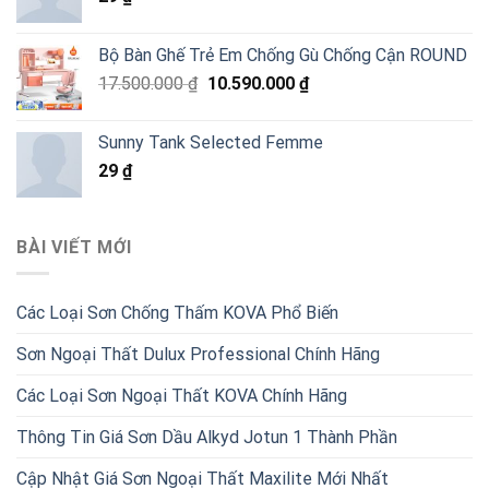
Bộ Bàn Ghế Trẻ Em Chống Gù Chống Cận ROUND
Giá
Giá
17.500.000
₫
10.590.000
₫
gốc
hiện
là:
tại
Sunny Tank Selected Femme
17.500.000 ₫.
là:
29
₫
10.590.000 ₫.
BÀI VIẾT MỚI
Các Loại Sơn Chống Thấm KOVA Phổ Biến
Sơn Ngoại Thất Dulux Professional Chính Hãng
Các Loại Sơn Ngoại Thất KOVA Chính Hãng
Thông Tin Giá Sơn Dầu Alkyd Jotun 1 Thành Phần
Cập Nhật Giá Sơn Ngoại Thất Maxilite Mới Nhất