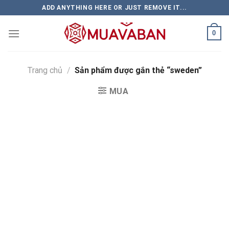
Skip
ADD ANYTHING HERE OR JUST REMOVE IT...
to
content
0
Trang chủ
/
Sản phẩm được gắn thẻ “sweden”
MUA