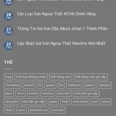
Th7
Các Loại Sơn Ngoại Thất KOVA Chính Hãng
28
Th7
Thông Tin Giá Sơn Dầu Alkyd Jotun 1 Thành Phần
27
Th7
Cập Nhật Giá Sơn Ngoại Thất Maxilite Mới Nhất
23
Th7
THẺ
bag
bàn học thông minh
bất động sản
bất động sản gò vấp
Converse
Diesel
fit
green
ha
hairborn
jeans
Jumper
levis
moc
moch
mocha
mọc tóc
nhà phó gò vấp
nhà phố
nhà đất gò vấp
party
Pink
rock chick
run
shoe
stars
vans
washed-out
women