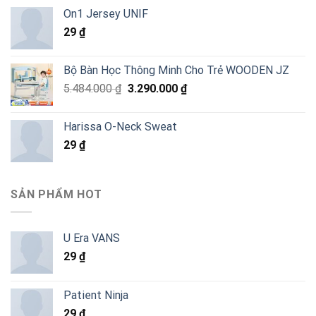
On1 Jersey UNIF
29
₫
Bộ Bàn Học Thông Minh Cho Trẻ WOODEN JZ
Giá
Giá
5.484.000
₫
3.290.000
₫
gốc
hiện
là:
tại
Harissa O-Neck Sweat
5.484.000 ₫.
là:
29
₫
3.290.000 ₫.
SẢN PHẨM HOT
U Era VANS
29
₫
Patient Ninja
29
₫