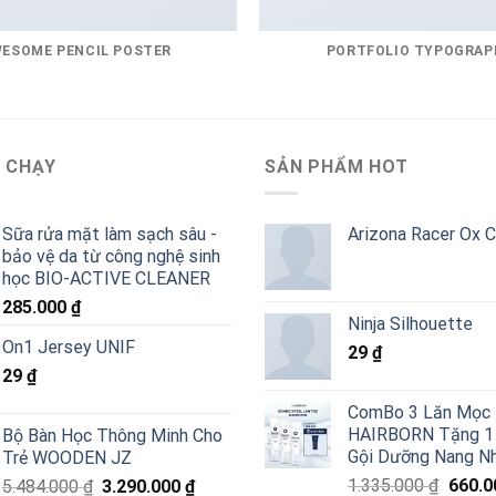
ESOME PENCIL POSTER
PORTFOLIO TYPOGRAP
 CHẠY
SẢN PHẨM HOT
Sữa rửa mặt làm sạch sâu -
Arizona Racer Ox 
bảo vệ da từ công nghệ sinh
học BIO-ACTIVE CLEANER
285.000
₫
Ninja Silhouette
On1 Jersey UNIF
29
₫
29
₫
ComBo 3 Lăn Mọc
HAIRBORN Tặng 1
Bộ Bàn Học Thông Minh Cho
Gội Dưỡng Nang N
Trẻ WOODEN JZ
Giá
Giá
Giá
1.335.000
₫
660.
5.484.000
₫
3.290.000
₫