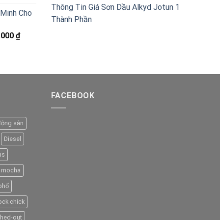
hiện
Thông Tin Giá Sơn Dầu Alkyd Jotun 1
 Minh Cho
tại
Thành Phần
000 ₫.
là:
Giá
.000
₫
660.000 ₫.
hiện
tại
000 ₫.
là:
3.290.000 ₫.
FACEBOOK
động sản
Diesel
ns
mocha
phố
ock chick
hed-out