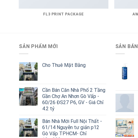
FL3 PRINT PACKAGE
AW
SẢN PHẨM MỚI
SẢN BÁN
Cho Thuê Mặt Bằng
Cần Bán Căn Nhà Phố 2 Tầng
Gần Chợ An Nhơn Gò Vấp -
60/26 ĐS27 P6, GV - Giá Chỉ
4.2 tỷ
Bán Nhà Mới Full Nội Thất -
61/14 Nguyễn tư giản p12
Gò Vấp TPHCM- Chỉ