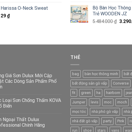
gốc
gốc
hiện
Bộ Bàn Học Thông
Harissa O-Neck Sweat
là:
là:
tại
Trẻ WOODEN JZ
1.335.
29
₫
5.484.000 ₫.
là:
Giá
5.484.000
₫
3.290
3.290.000 ₫.
gốc
là:
5.484.
THẺ
bag
bàn học thông minh
bất 
ng Giá Sơn Dulux Mới Cập
ật Các Dòng Sản Phẩm Phổ
bất động sản gò vấp
Converse
n
fit
green
ha
hairborn
jea
c Loại Sơn Chống Thấm KOVA
Jumper
levis
moc
moch
ổ Biến
mọc tóc
nhà phó gò vấp
nhà 
n Ngoại Thất Dulux
nhà đất gò vấp
party
Pink
r
ofessional Chính Hãng
run
shoe
stars
vans
was