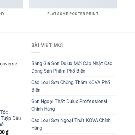
HY
FLATSOME POSTER PRINT
BÀI VIẾT MỚI
Bảng Giá Sơn Dulux Mới Cập Nhật Các
Converse
Dòng Sản Phẩm Phổ Biến
Các Loại Sơn Chống Thấm KOVA Phổ
Biến
Sơn Ngoại Thất Dulux Professional
Chính Hãng
 Tóc
 Tuýp Dầu
Các Loại Sơn Ngoại Thất KOVA Chính
hỏ
Hãng
Giá
000
₫