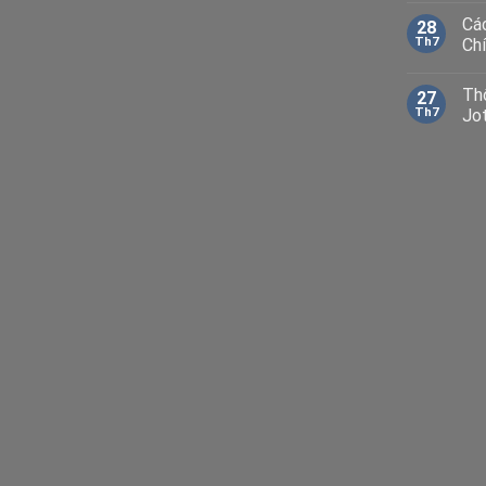
Cá
28
Th7
Ch
Th
27
Th7
Jo