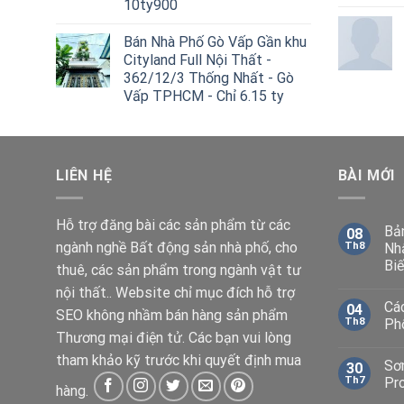
10ty900
Bán Nhà Phố Gò Vấp Gần khu
Cityland Full Nội Thất -
362/12/3 Thống Nhất - Gò
Vấp TPHCM - Chỉ 6.15 ty
LIÊN HỆ
BÀI MỚI
Hỗ trợ đăng bài các sản phẩm từ các
Bả
08
ngành nghề Bất động sản nhà phố, cho
Th8
Nh
Biế
thuê, các sản phẩm trong ngành vật tư
nội thất.. Website chỉ mục đích hỗ trợ
Cá
04
SEO không nhầm bán hàng sản phẩm
Th8
Ph
Thương mại điện tử. Các bạn vui lòng
tham khảo kỹ trước khi quyết định mua
Sơ
30
Th7
Pr
hàng.