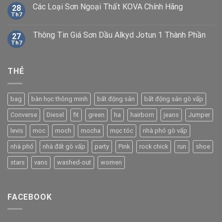
Các Loại Sơn Ngoại Thất KOVA Chính Hãng
28
Th7
Thông Tin Giá Sơn Dầu Alkyd Jotun 1 Thành Phần
27
Th7
THẺ
bag
bàn học thông minh
bất động sản
bất động sản gò vấp
Converse
Diesel
fit
green
ha
hairborn
jeans
Jumper
levis
moc
moch
mocha
mọc tóc
nhà phó gò vấp
nhà phố
nhà đất gò vấp
party
Pink
rock chick
run
shoe
stars
vans
washed-out
women
FACEBOOK