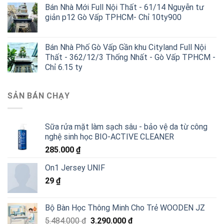
Bán Nhà Mới Full Nội Thất - 61/14 Nguyễn tư
giản p12 Gò Vấp TPHCM- Chỉ 10ty900
Bán Nhà Phố Gò Vấp Gần khu Cityland Full Nội
Thất - 362/12/3 Thống Nhất - Gò Vấp TPHCM -
Chỉ 6.15 ty
SẢN BÁN CHẠY
Sữa rửa mặt làm sạch sâu - bảo vệ da từ công
nghệ sinh học BIO-ACTIVE CLEANER
285.000
₫
On1 Jersey UNIF
29
₫
Bộ Bàn Học Thông Minh Cho Trẻ WOODEN JZ
Giá
Giá
5.484.000
₫
3.290.000
₫