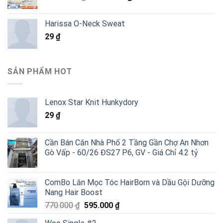
gốc
hiện
là:
tại
Harissa O-Neck Sweat
5.484.000 ₫.
là:
29
₫
3.290.000 ₫.
SẢN PHẨM HOT
Lenox Star Knit Hunkydory
29
₫
Cần Bán Căn Nhà Phố 2 Tầng Gần Chợ An Nhơn
Gò Vấp - 60/26 ĐS27 P6, GV - Giá Chỉ 4.2 tỷ
ComBo Lăn Mọc Tóc HairBorn và Dầu Gội Dưỡng
Nang Hair Boost
Giá
Giá
770.000
₫
595.000
₫
gốc
hiện