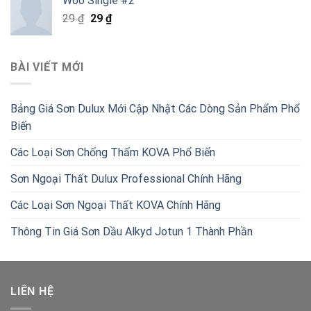
Woo Single #2
là:
tại
Giá
Giá
29
₫
29
₫
770.000 ₫.
là:
gốc
hiện
595.000 ₫.
là:
tại
29 ₫.
là:
BÀI VIẾT MỚI
29 ₫.
Bảng Giá Sơn Dulux Mới Cập Nhật Các Dòng Sản Phẩm Phổ
Biến
Các Loại Sơn Chống Thấm KOVA Phổ Biến
Sơn Ngoại Thất Dulux Professional Chính Hãng
Các Loại Sơn Ngoại Thất KOVA Chính Hãng
Thông Tin Giá Sơn Dầu Alkyd Jotun 1 Thành Phần
LIÊN HỆ